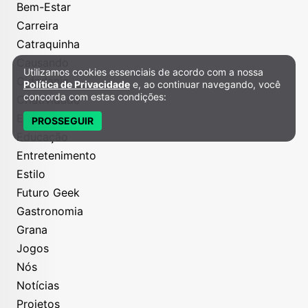
Bem-Estar
Carreira
Catraquinha
Causando
Utilizamos cookies essenciais de acordo com a nossa
Política de Privacidade e Cookies
Cidadania
Política de Privacidade
e, ao continuar navegando, você
concorda com estas condições:
Criatividade
Economize
PROSSEGUIR
Educação
Entretenimento
Estilo
Futuro Geek
Gastronomia
Grana
Jogos
Nós
Notícias
Projetos