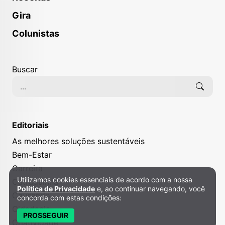
Gira
Colunistas
Buscar
Editoriais
As melhores soluções sustentáveis
Bem-Estar
Carreira
Utilizamos cookies essenciais de acordo com a nossa
Política de Privacidade e Cookies
Catraquinha
Política de Privacidade
e, ao continuar navegando, você
Causando
concorda com estas condições:
Cidadania
PROSSEGUIR
Criatividade