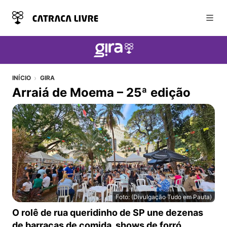
Abri
INÍCIO
GIRA
Arraiá de Moema – 25ª edição
Foto: (Divulgação Tudo em Pauta)
Arraiá de Moema – 25ª edição
O rolê de rua queridinho de SP une dezenas
de barracas de comida, shows de forró,