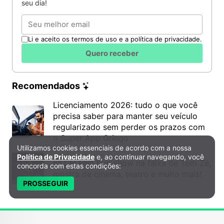
seu dia!
Email
Li e aceito os termos de uso e a política de privacidade.
Quero receber
Já entre 24 de julho e 1º de agosto acontecem as
disputas da classe Oceano, reunindo
Recomendados
aproximadamente 120 embarcações e cerca de
Licenciamento 2026: tudo o que você
1.500 velejadores brasileiros e estrangeiros.
precisa saber para manter seu veículo
Ubatuba destaca festas tradicionais e
regularizado sem perder os prazos com
o Super App Gringo
turismo de experiência
Utilizamos cookies essenciais de acordo com a nossa
Política de Privacidade e Cookies
Política de Privacidade
e, ao continuar navegando, você
6º DH Fest tem show na faixa de Tom Zé,
Em Ubatuba, o calendário começa com a 103ª Festa
concorda com estas condições:
mostra de cinema, teatro e muito mais!
de São Pedro Pescador, uma das celebrações mais
PROSSEGUIR
tradicionais do município. O evento reúne
apresentações musicais, gastronomia típica,
manifestações religiosas e atividades culturais.