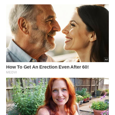
Ao longo de julho acontecem o Festival Glorifica
Litoral, transmissões dos jogos da Seleção Brasileira
acompanhadas por shows na Rua da Praia e na
Praça Pôr do Sol, o Festival Jazz & Blues de
Maresias, o Arraiá Caiçara, espetáculos infantis e
apresentações no Teatro Municipal.
Na segunda quinzena de julho, o calendário inclui a
Festa de Santana, no Pontal da Cruz, o 14º Arraial
Gastronômico do Projeto Buscapé – Mitos e Lendas,
em Camburi, e o concerto Do Clássico ao Rock,
promovido pela Orff Music Escola de Música.