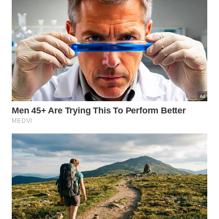
A cidade também promove visitas diurnas e
noturnas ao Forte São João, atividades na Reserva
Natural do Sesc, trilhas do projeto Um Dia no
Parque, além da Copa de Canoa Havaiana e eventos
esportivos realizados na Riviera.
São Sebastião espalha atrações por
diferentes bairros