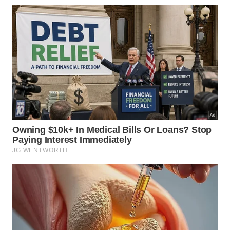
Festival do Cambuci integra o calendário gastronômico de
Caraguatatuba -
Hugo Labanca/PMC
O município também recebe a Festa da Paróquia
Santa Terezinha, uma etapa da Federação Paulista
de Pesca, o Festival do Cambuci, o Festival da
Tainha e o tradicional Festival do Camarão, um dos
principais eventos do calendário local.