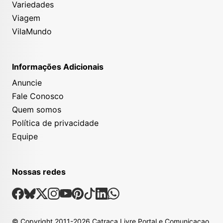
Variedades
Viagem
VilaMundo
Informações Adicionais
Anuncie
Fale Conosco
Quem somos
Política de privacidade
Equipe
Nossas redes
Nossas Redes Sociais
Facebook
Bsky
X
Instagram
Youtube
Pinterest
Tiktok
Linkedin
Whatsapp
© Copyright
2011-2026
Catraca Livre Portal e Comunicacao