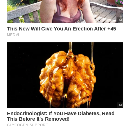
Caraguatatuba aposta em festivais e
atividades ao ar livre
Em Caraguatatuba, o calendário reúne eventos
gastronômicos, culturais e esportivos ao longo de
julho. Aos domingos, moradores e visitantes
poderão participar da Rua da Família, enquanto o
FunFest Copa do Mundo segue até 19 de julho com
programação cultural, música e gastronomia.