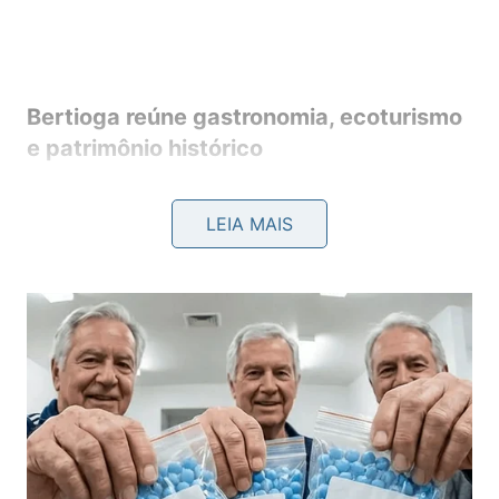
Bertioga reúne gastronomia, ecoturismo
e patrimônio histórico
Em Bertioga –porta de entrada para o litoral norte
LEIA MAIS
paulista–, a programação começa com a 49ª Festa
da Tainha, realizada até de 2 de agosto. O evento
abre o calendário gastronômico do município e
integra uma agenda que também inclui atividades
voltadas ao ecoturismo, educação ambiental,
cultura e esportes.