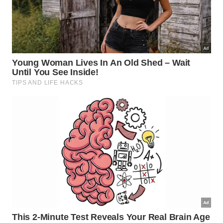
Ilhabela tem festivais e competição
internacional de vela
Julho também concentra parte da programação
cultural de Ilhabela. O calendário inclui o 15º Festival
da Tainha, o Festifan, a Festa de Santa Verônica, a
Mostra de Dança e a tradicional Festa de
Castelhanos, reunindo manifestações ligadas à
cultura caiçara.