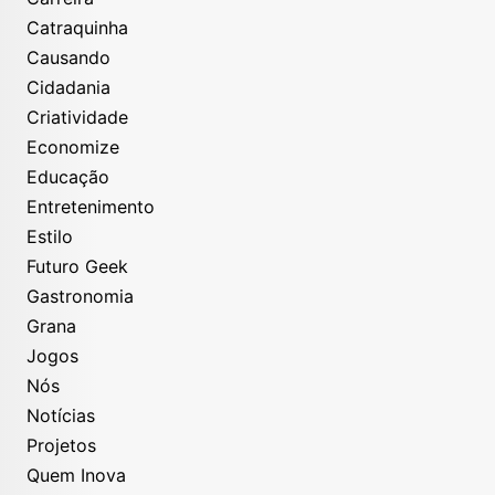
Além dos eventos, Ubatuba mantém uma oferta de
Catraquinha
praias, trilhas, passeios náuticos, ecoturismo,
Causando
esportes de aventura e gastronomia baseada nos
Cidadania
produtos do litoral.
Criatividade
Economize
Educação
Entretenimento
Estilo
Futuro Geek
Gastronomia
Grana
Jogos
Nós
Notícias
Projetos
Quem Inova