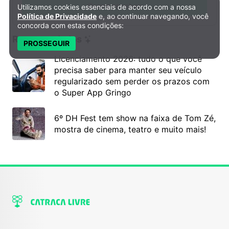
Quero receber
Utilizamos cookies essenciais de acordo com a nossa
Política de Privacidade e Cookies
Política de Privacidade
e, ao continuar navegando, você
concorda com estas condições:
Recomendados
PROSSEGUIR
Licenciamento 2026: tudo o que você
precisa saber para manter seu veículo
regularizado sem perder os prazos com
o Super App Gringo
6º DH Fest tem show na faixa de Tom Zé,
mostra de cinema, teatro e muito mais!