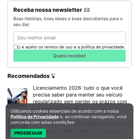
Receba nossa newsletter
Boas histórias, boas ideias e boas descobertas para o
seu dia!
Email
Li e aceito os termos de uso e a política de privacidade.
Quero receber
Recomendados
Licenciamento 2026: tudo o que você
precisa saber para manter seu veículo
regularizado sem perder os prazos com
o Super App Gringo
Utilizamos cookies essenciais de acordo com a nossa
Política de Privacidade e Cookies
Política de Privacidade
e, ao continuar navegando, você
concorda com estas condições:
6º DH Fest tem show na faixa de Tom Zé,
mostra de cinema, teatro e muito mais!
PROSSEGUIR