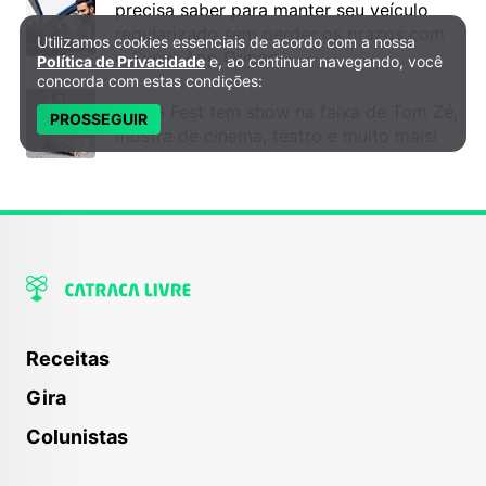
precisa saber para manter seu veículo
regularizado sem perder os prazos com
Utilizamos cookies essenciais de acordo com a nossa
Política de Privacidade e Cookies
o Super App Gringo
Política de Privacidade
e, ao continuar navegando, você
concorda com estas condições:
6º DH Fest tem show na faixa de Tom Zé,
PROSSEGUIR
mostra de cinema, teatro e muito mais!
Receitas
Gira
Colunistas