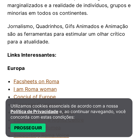
marginalizados e a realidade de indivíduos, grupos e
minorias em todos os continentes.
Jornalismo, Quadrinhos, Gifs Animados e Animação
são as ferramentas para estimular um olhar crítico
para a atualidade.
Links Interessantes:
Europa
Facsheets on Roma
I am Roma woman
Conciul of Europe
European Comission
Utilizamos cookies essenciais de acordo com a nossa
Política de Privacidade e Cookies
Política de Privacidade
e, ao continuar navegando, você
Open Society Foundations
concorda com estas condições:
European Roma Rights Centre
News Server Romea
PROSSEGUIR
Supporting Roma Voice