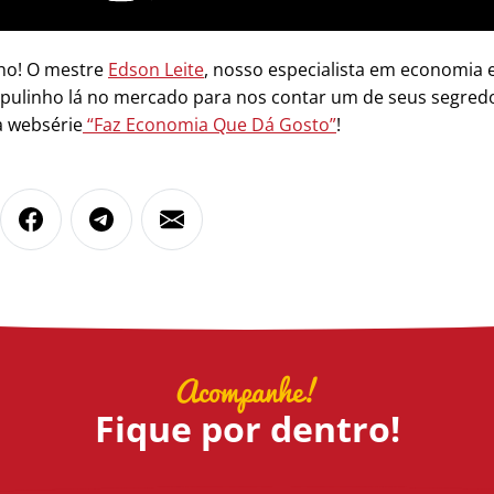
ho! O mestre
Edson Leite
, nosso especialista em economia e
pulinho lá no mercado para nos contar um de seus segredo
a websérie
“Faz Economia Que Dá Gosto”
!
Acompanhe!
Fique por dentro!