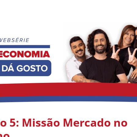
io 5: Missão Mercado no
ho