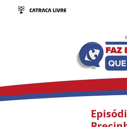
Episód
Precin