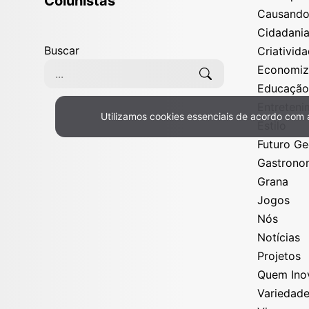
Colunistas
Causand
Cidadani
Buscar
Criativid
Economi
Educaçã
Entreten
Utilizamos cookies essenciais de acordo com
Política de Privacidade e Cookies
Estilo
Futuro G
Gastrono
Grana
Jogos
Nós
Notícias
Projetos
Quem Ino
Variedad