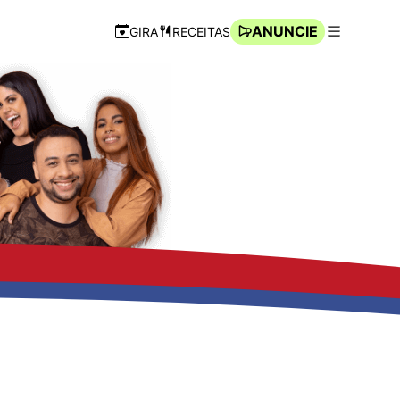
ANUNCIE
GIRA
RECEITAS
Navegação Rápida
Abrir men