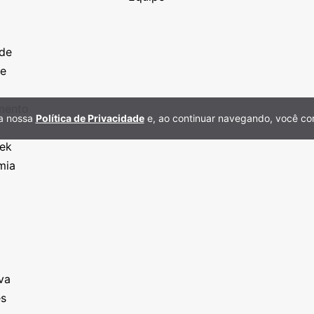
o
a
ade
ze
o
imento
 a nossa
Política de Privacidade
e, ao continuar navegando, você co
eek
mia
va
es