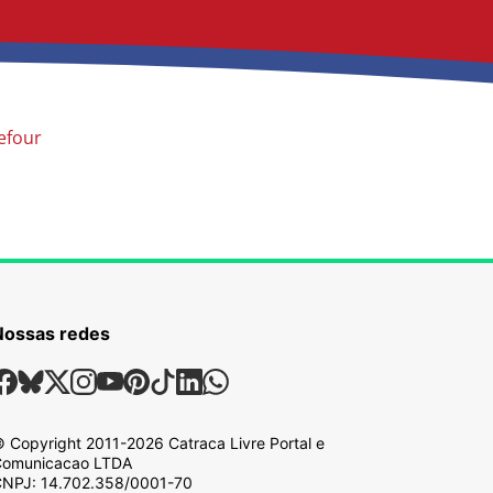
efour
Nossas redes
ossas Redes Sociais
Facebook
Bsky
X
Instagram
Youtube
Pinterest
Tiktok
Linkedin
Whatsapp
 Copyright
2011-2026
Catraca Livre Portal e
omunicacao LTDA
NPJ: 14.702.358/0001-70