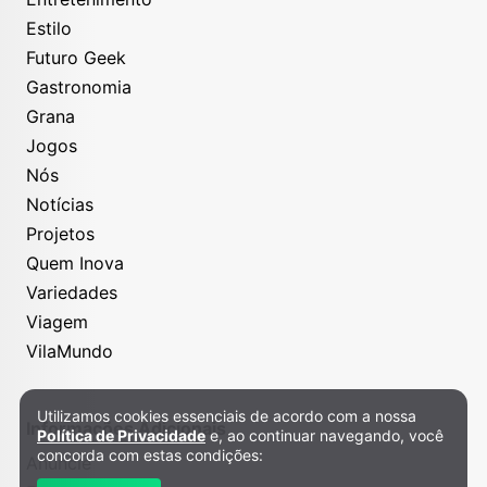
Estilo
Futuro Geek
Gastronomia
Grana
Jogos
Nós
Notícias
Projetos
Quem Inova
Variedades
Viagem
VilaMundo
Utilizamos cookies essenciais de acordo com a nossa
Política de Privacidade e Cookies
Informações Adicionais
Política de Privacidade
e, ao continuar navegando, você
concorda com estas condições:
Anuncie