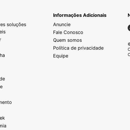
Informações Adicionais
es soluções
Anuncie
N
eis
Fale Conosco
r
Quem somos
©
Política de privacidade
C
C
nha
Equipe
o
a
ade
ze
o
imento
eek
mia