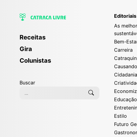
Editoriais
As melhor
sustentáv
Receitas
Bem-Esta
Gira
Carreira
Catraqui
Colunistas
Causand
Cidadani
Buscar
Criativid
Economi
Educaçã
Entreten
Estilo
Futuro G
Gastrono