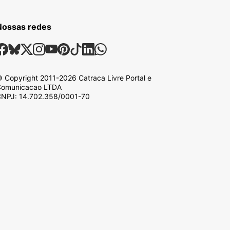
Nossas redes
ossas Redes Sociais
Facebook
Bsky
X
Instagram
Youtube
Pinterest
Tiktok
Linkedin
Whatsapp
 Copyright
2011-2026
Catraca Livre Portal e
omunicacao LTDA
NPJ: 14.702.358/0001-70