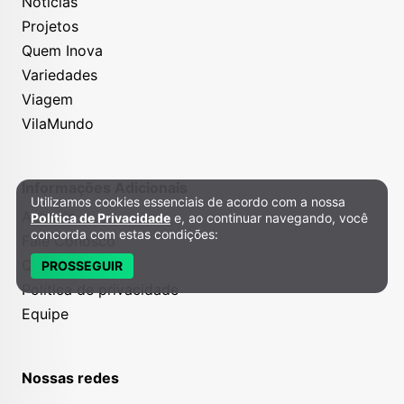
Notícias
Projetos
Quem Inova
Variedades
Viagem
VilaMundo
Informações Adicionais
Utilizamos cookies essenciais de acordo com a nossa
Política de Privacidade e Cookies
Anuncie
Política de Privacidade
e, ao continuar navegando, você
concorda com estas condições:
Fale Conosco
Quem somos
PROSSEGUIR
Política de privacidade
Equipe
Nossas redes