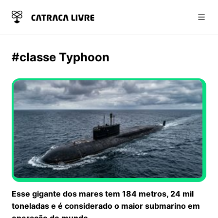
Abri
#classe Typhoon
Esse gigante dos mares tem 184 metros, 24 mil
toneladas e é considerado o maior submarino em
operação do mundo