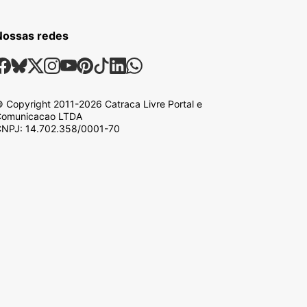
Nossas redes
ossas Redes Sociais
Facebook
Bsky
X
Instagram
Youtube
Pinterest
Tiktok
Linkedin
Whatsapp
 Copyright
2011-2026
Catraca Livre Portal e
omunicacao LTDA
NPJ: 14.702.358/0001-70