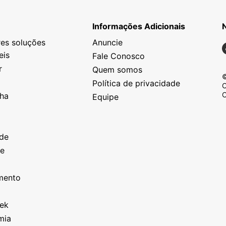
Informações Adicionais
es soluções
Anuncie
N
eis
Fale Conosco
r
Quem somos
©
Política de privacidade
C
C
nha
Equipe
o
a
ade
ze
o
imento
eek
mia