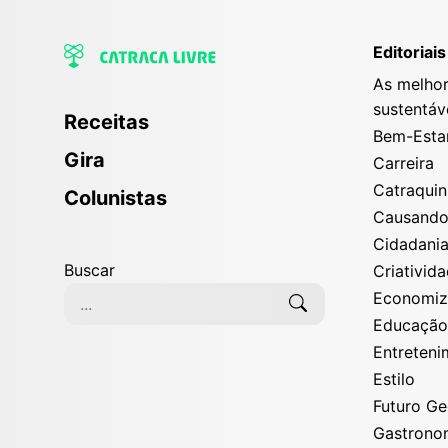
Editoriais
As melhor
sustentáv
Receitas
Bem-Esta
Gira
Carreira
Catraqui
Colunistas
Causand
Cidadani
Buscar
Criativid
Economi
Educaçã
Entreten
Estilo
Futuro G
Gastrono