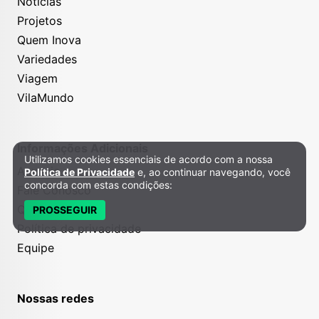
Notícias
Projetos
Quem Inova
Variedades
Viagem
VilaMundo
Informações Adicionais
Utilizamos cookies essenciais de acordo com a nossa
Política de Privacidade e Cookies
Anuncie
Política de Privacidade
e, ao continuar navegando, você
concorda com estas condições:
Fale Conosco
Quem somos
PROSSEGUIR
Política de privacidade
Equipe
Nossas redes