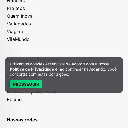
Notícias
Projetos
Quem Inova
Variedades
Viagem
VilaMundo
Informações Adicionais
Utilizamos cookies essenciais de acordo com a nossa
Política de Privacidade e Cookies
Anuncie
Política de Privacidade
e, ao continuar navegando, você
concorda com estas condições:
Fale Conosco
Quem somos
PROSSEGUIR
Política de privacidade
Equipe
Nossas redes