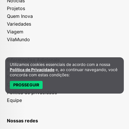
Notícias
Projetos
Quem Inova
Variedades
Viagem
VilaMundo
Informações Adicionais
Utilizamos cookies essenciais de acordo com a nossa
Política de Privacidade e Cookies
Anuncie
Política de Privacidade
e, ao continuar navegando, você
concorda com estas condições:
Fale Conosco
Quem somos
PROSSEGUIR
Política de privacidade
Equipe
Nossas redes