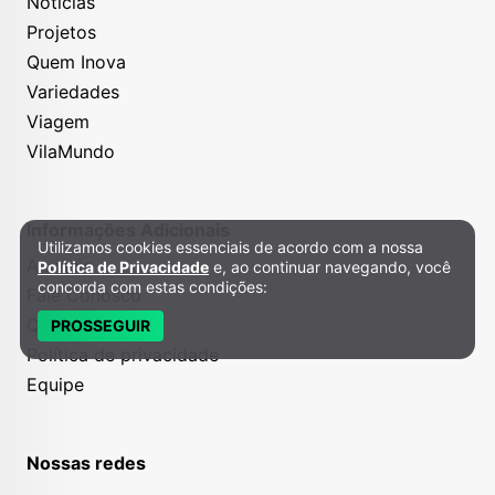
Notícias
Projetos
Quem Inova
Variedades
Viagem
VilaMundo
Informações Adicionais
Utilizamos cookies essenciais de acordo com a nossa
Política de Privacidade e Cookies
Anuncie
Política de Privacidade
e, ao continuar navegando, você
concorda com estas condições:
Fale Conosco
Quem somos
PROSSEGUIR
Política de privacidade
Equipe
Nossas redes