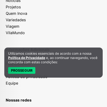
Notícias
Projetos
Quem Inova
Variedades
Viagem
VilaMundo
Informações Adicionais
Utilizamos cookies essenciais de acordo com a nossa
Política de Privacidade e Cookies
Anuncie
Política de Privacidade
e, ao continuar navegando, você
concorda com estas condições:
Fale Conosco
Quem somos
PROSSEGUIR
Política de privacidade
Equipe
Nossas redes