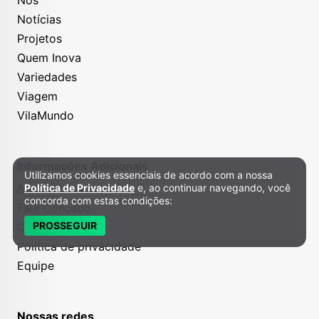
Notícias
Projetos
Quem Inova
Variedades
Viagem
VilaMundo
Informações Adicionais
Utilizamos cookies essenciais de acordo com a nossa
Política de Privacidade e Cookies
Anuncie
Política de Privacidade
e, ao continuar navegando, você
concorda com estas condições:
Fale Conosco
PROSSEGUIR
Quem somos
Política de privacidade
Equipe
Nossas redes