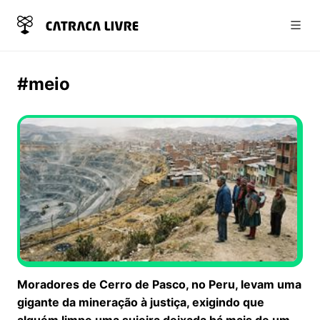
Abri
#meio
Moradores de Cerro de Pasco, no Peru, levam uma
gigante da mineração à justiça, exigindo que
alguém limpe uma sujeira deixada há mais de um