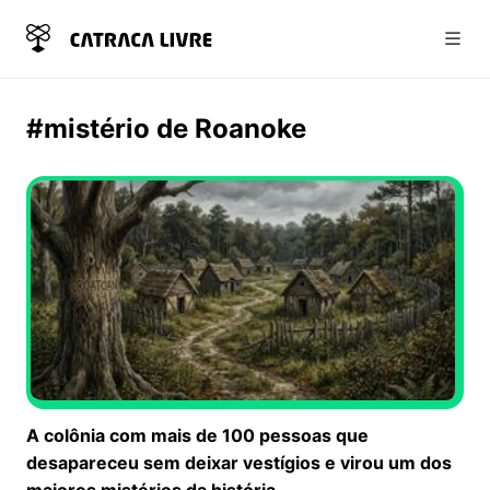
Abri
#mistério de Roanoke
A colônia com mais de 100 pessoas que
desapareceu sem deixar vestígios e virou um dos
maiores mistérios da história