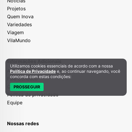
Notícias
Projetos
Quem Inova
Variedades
Viagem
VilaMundo
Informações Adicionais
Utilizamos cookies essenciais de acordo com a nossa
Política de Privacidade e Cookies
Anuncie
Política de Privacidade
e, ao continuar navegando, você
concorda com estas condições:
Fale Conosco
Quem somos
PROSSEGUIR
Política de privacidade
Equipe
Nossas redes