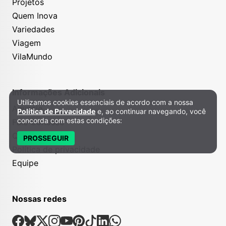
Projetos
Quem Inova
Variedades
Viagem
VilaMundo
Informações Adicionais
Utilizamos cookies essenciais de acordo com a nossa
Política de Privacidade e Cookies
Anuncie
Política de Privacidade
e, ao continuar navegando, você
concorda com estas condições:
Fale Conosco
Quem somos
PROSSEGUIR
Política de privacidade
Equipe
Nossas redes
Nossas Redes Sociais
Facebook
Bsky
X
Instagram
Youtube
Pinterest
Tiktok
Linkedin
Whatsapp