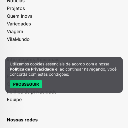
Notícias
Projetos
Quem Inova
Variedades
Viagem
VilaMundo
Informações Adicionais
Utilizamos cookies essenciais de acordo com a nossa
Política de Privacidade e Cookies
Anuncie
Política de Privacidade
e, ao continuar navegando, você
concorda com estas condições:
Fale Conosco
Quem somos
PROSSEGUIR
Política de privacidade
Equipe
Nossas redes