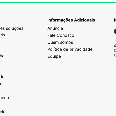
Informações Adicionais
es soluções
Anuncie
N
eis
Fale Conosco
r
Quem somos
©
Política de privacidade
C
C
nha
Equipe
o
a
ade
ze
o
imento
eek