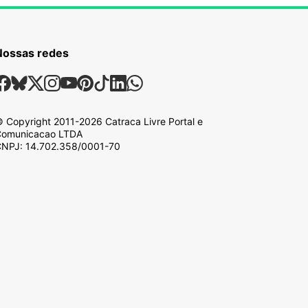
Nossas redes
ossas Redes Sociais
Facebook
Bsky
X
Instagram
Youtube
Pinterest
Tiktok
Linkedin
Whatsapp
 Copyright
2011-2026
Catraca Livre Portal e
omunicacao LTDA
NPJ: 14.702.358/0001-70