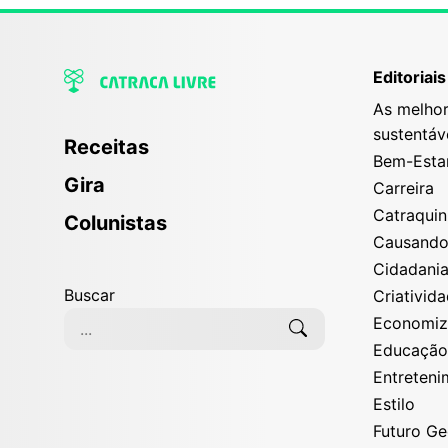
Editoriais
As melhor
sustentáv
Receitas
Bem-Esta
Gira
Carreira
Catraqui
Colunistas
Causand
Cidadani
Buscar
Criativid
Economi
Educaçã
Entreten
Estilo
Futuro G