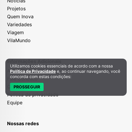
Notícias
Projetos
Quem Inova
Variedades
Viagem
VilaMundo
Informações Adicionais
Utilizamos cookies essenciais de acordo com a nossa
Política de Privacidade e Cookies
Anuncie
Política de Privacidade
e, ao continuar navegando, você
concorda com estas condições:
Fale Conosco
Quem somos
PROSSEGUIR
Política de privacidade
Equipe
Nossas redes