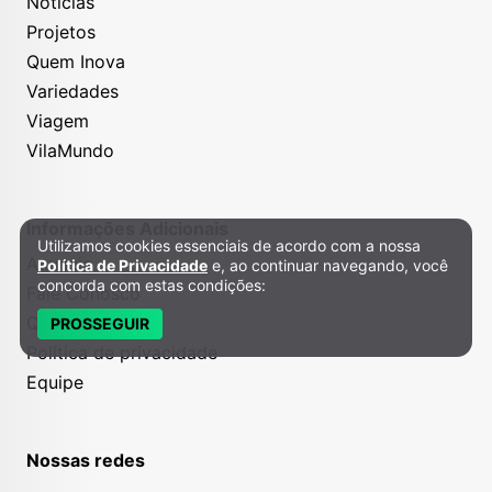
Notícias
Projetos
Quem Inova
Variedades
Viagem
VilaMundo
Informações Adicionais
Utilizamos cookies essenciais de acordo com a nossa
Política de Privacidade e Cookies
Anuncie
Política de Privacidade
e, ao continuar navegando, você
concorda com estas condições:
Fale Conosco
Quem somos
PROSSEGUIR
Política de privacidade
Equipe
Nossas redes