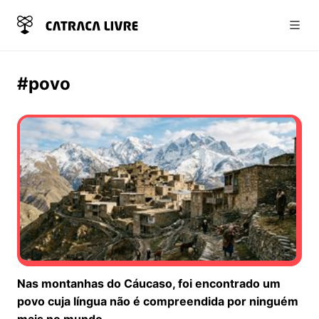
Abri
#povo
Nas montanhas do Cáucaso, foi encontrado um
povo cuja língua não é compreendida por ninguém
mais no mundo