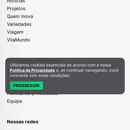
Notícias
Projetos
Quem Inova
Variedades
Viagem
VilaMundo
Informações Adicionais
Utilizamos cookies essenciais de acordo com a nossa
Política de Privacidade e Cookies
Anuncie
Política de Privacidade
e, ao continuar navegando, você
concorda com estas condições:
Fale Conosco
Quem somos
PROSSEGUIR
Política de privacidade
Equipe
Nossas redes