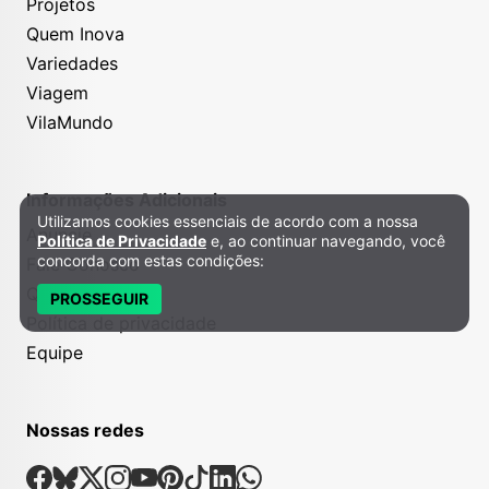
Projetos
Quem Inova
Variedades
Viagem
VilaMundo
Informações Adicionais
Utilizamos cookies essenciais de acordo com a nossa
Política de Privacidade e Cookies
Anuncie
Política de Privacidade
e, ao continuar navegando, você
concorda com estas condições:
Fale Conosco
Quem somos
PROSSEGUIR
Política de privacidade
Equipe
Nossas redes
Nossas Redes Sociais
Facebook
Bsky
X
Instagram
Youtube
Pinterest
Tiktok
Linkedin
Whatsapp