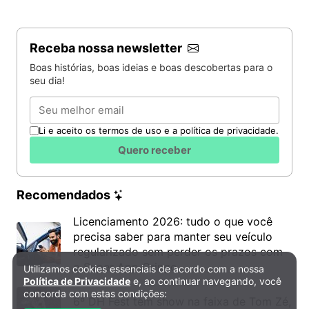
Receba nossa newsletter
Boas histórias, boas ideias e boas descobertas para o
seu dia!
Email
Li e aceito os termos de uso e a política de privacidade.
Quero receber
Recomendados
Licenciamento 2026: tudo o que você
precisa saber para manter seu veículo
regularizado sem perder os prazos com
o Super App Gringo
Utilizamos cookies essenciais de acordo com a nossa
Política de Privacidade e Cookies
Política de Privacidade
e, ao continuar navegando, você
concorda com estas condições:
6º DH Fest tem show na faixa de Tom Zé,