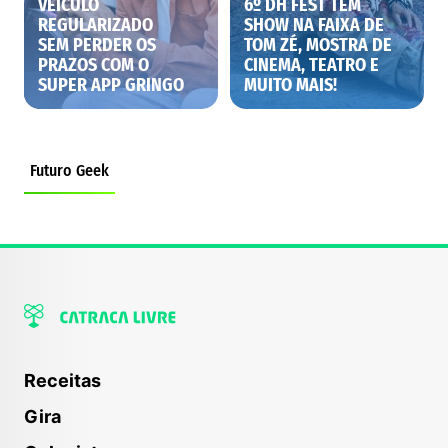
VEÍCULO
6º DH FEST TEM
REGULARIZADO
SHOW NA FAIXA DE
SEM PERDER OS
TOM ZÉ, MOSTRA DE
PRAZOS COM O
CINEMA, TEATRO E
SUPER APP GRINGO
MUITO MAIS!
Futuro Geek
%%PARENT_TITLE%%
Receitas
Gira