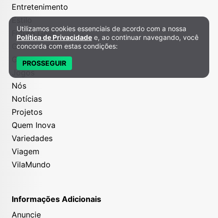
Entretenimento
Estilo
Utilizamos cookies essenciais de acordo com a nossa
Política de Privacidade e Cookies
Futuro Geek
Política de Privacidade
e, ao continuar navegando, você
Gastronomia
concorda com estas condições:
Grana
PROSSEGUIR
Jogos
Nós
Notícias
Projetos
Quem Inova
Variedades
Viagem
VilaMundo
Informações Adicionais
Anuncie