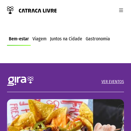
SAÚDE DO CORAÇÃO: ENTENDA
Abri
COMO A ALIMENTAÇÃO PODE
AUMENTAR OS RISCOS
Bem-estar
Viagem
Juntos na Cidade
Gastronomia
CARDIOVASCULARES
VER EVENTOS