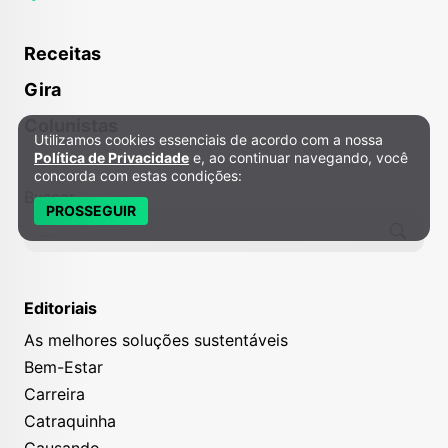
Receitas
Gira
Colunistas
Utilizamos cookies essenciais de acordo com a nossa
Política de Privacidade e Cookies
Política de Privacidade
e, ao continuar navegando, você
concorda com estas condições:
Buscar
PROSSEGUIR
Editoriais
As melhores soluções sustentáveis
Bem-Estar
Carreira
Catraquinha
Causando