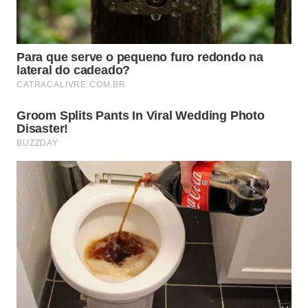
um paraíso tropical conhecido pela quantidade de
ilhas, 365, uma para cada dia do ano. O dado é
repetido com frequência na cidade, atrai milhares
de turistas, mas não tem confirmação oficial.
Com 200 mil habitantes, atrai investimentos e
aparece na lista de intenções da TFlow para novas
lojas. A rede de vestuário masculino já vestiu
celebridades como Fernando e Sorocaba e Jorge e
Mateus.