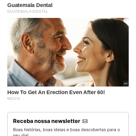
uma população flutuante de quase 1,5 milhão de
pessoas durante o inverno deste ano, segundo a
prefeitura de Santos. Com muitas casas de
veraneio, a possibilidade de monitorar o local à
distância incentiva a franquia SuperSeg Brasil a
direcionar a expansão para a cidade.
A rede vende equipamentos eletrônicos, insumos
para instalação (como fiação) e o serviço de
elaboração do projeto de segurança eletrônica,
além da instalação.
Receba nossa newsletter
Boas histórias, boas ideias e boas descobertas para o
seu dia!