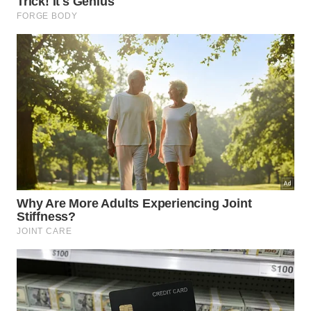
Com 21 anos de mercado de franquias, mais de cem
unidades espalhadas pelo Brasil e pela Venezuela
atendem por mês mais de 140 mil homens e
mulheres, uma média diária de 6 mil pessoas. Para
abrir uma unidade Depyl Action em Cabo Frio, será
preciso investir a partir de R$ 340 mil.