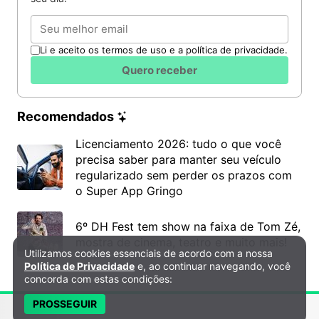
Email
Santos é a melhor cidade para morar após os 60 anos,
Li e aceito os termos de uso e a política de privacidade.
aponta ranking realizado pela FGV -
iStock
Quero receber
“Nós temos como missão oferecer segurança para
todos, não apenas condomínios e casas de alto
Recomendados
padrão. Hoje, temos soluções de monitoramento
eletrônico que cabem no bolso do trabalhador”,
Licenciamento 2026: tudo o que você
precisa saber para manter seu veículo
explica o executivo de negócios e pessoas da
regularizado sem perder os prazos com
SuperSeg, Heverton Guimarães.
o Super App Gringo
A SuperSeg entrou para o franchising em 2016 e
6º DH Fest tem show na faixa de Tom Zé,
atingiu em 2017 faturamento de R$ 12 milhões e
mostra de cinema, teatro e muito mais!
hoje conta com 16 unidades comercializadas, em
Utilizamos cookies essenciais de acordo com a nossa
Política de Privacidade e Cookies
três estados.
Política de Privacidade
e, ao continuar navegando, você
concorda com estas condições:
O investimento total para ter uma loja da SuperSeg
PROSSEGUIR
varia de R$ 80 mil a R$ 140 mil, dependendo do