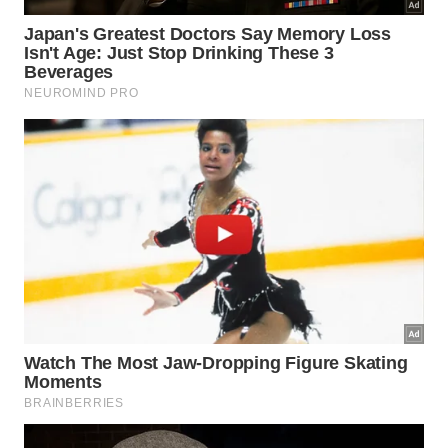
Quem sonha em morar na cidade escolhida pela
maior estrela do cinema mundial daquele período,
tem como opção de negócio investir naAtitude, rede
que vende óculos e já tem 40 lojas espalhadas pelo
país. A franquia incluiu Búzios na lista de expansão.
O valor de investimento parte de R$120 mil