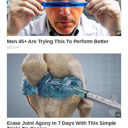
expansão da Depyl Action, uma das maiores redes
de estética do pelo do país, que faturou R$ 112
milhões no ano passado. “Uma cidade tão
importante, do ponto de vista econômico e dos
recursos naturais, precisa de serviços de estética do
pelo de qualidade, principalmente para quem usa a
depilação como aliada na prática esportiva”,
comenta a empresária Danielle Van Straten.