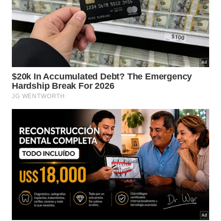
Focada na praticidade, outra franquia que direciona
expansão para a o município é a rede Mordidela,
especializada em refeições rápidas. A rede
comercializa mini salgadinhos e oferece opções que
vão desde o café da manhã até o jantar.
Em atividade desde 2014, a rede tem quase 170
unidades, com a meta de atingir 200 operações até
o fim de 2018. Para ser um franqueado da marca, o
investidor precisa desembolsar um valor total de R$
89,9 mil e o prazo de retorno é de 12 meses.
Santos
Principal cidade do litoral sul de São Paulo, Santos
tem mais de 430 mil moradores, segundo o IBGE, e