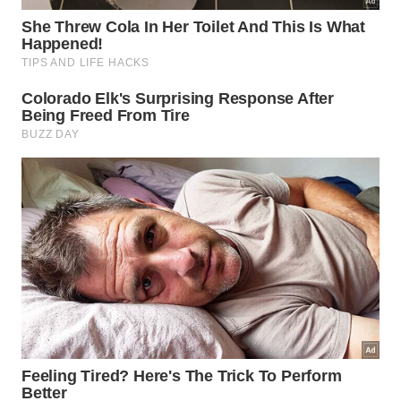
Com estampas exclusivas que mudam a cada 45
dias, a rede possui dois modelos de negócio:
quiosque em shopping, conhecido como franqueado
Rubi, e o de venda direta, chamado de franqueado
Ouro.
Os interessados em levar a marca para Angra dos
Reis devem investir a partir de R$87,9 mil, com
prazo de retorno de 14 meses, no Rubi e a partir de
R$15 mil, com prazo de retorno de três meses, para
o modelo de venda direta.