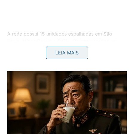
A rede possui 15 unidades espalhadas em São
Paulo, Minas Gerais e Goiás. Os interessados em
adquirir a franquia devem investir a partir de R$100
LEIA MAIS
mil e o prazo de retorno é de 12 a 18 meses.
Búzios
Com 23 praias, Armação dos Búzios, ou
simplesmente Búzios, é um município jovem e com
forte potencial turístico e para pesca. Localizado na
costa Fluminense, a 165 quilômetros do Rio de
Janeiro, Búzios ficou famosa na década de 1960
quando foi destino de férias da atriz Brigitte Bardot.