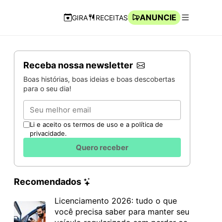
ANUNCIE
GIRA
RECEITAS
Navegação Rápida
Abrir men
Receba nossa newsletter
Boas histórias, boas ideias e boas descobertas
para o seu dia!
Email
Li e aceito os termos de uso e a política de
privacidade.
Quero receber
Recomendados
Licenciamento 2026: tudo o que
você precisa saber para manter seu