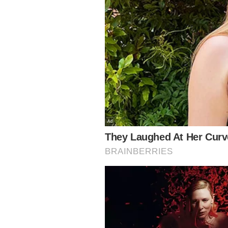
A ideia é comprar 200 cestas de R$ 70 e 200 kits
busca de alguma empresa que apoie o projeto, po
“Ajude a fazer um Natal mais feliz para uma de n
divulgue para as amigas e amigos!”, diz o site da 