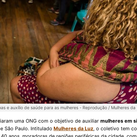
nas e auxílio de saúde para as mulheres -
Reprodução / Mulheres da
iaram uma ONG com o objetivo de auxiliar
mulheres em s
de São Paulo. Intitulado
Mulheres da Luz
, o coletivo tem c
 40 anos, moradoras de regiões periféricas da cidade, com