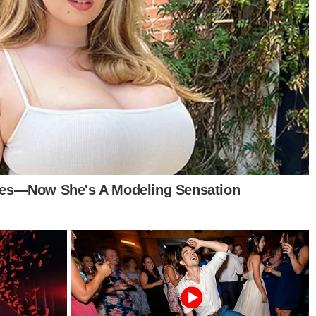
 de beleza de R$ 30, o que totaliza R$ 20 mil. O coletivo 
is as voluntárias não recebem ajuda de nenhum órgão gov
ossas mulheres! Faça uma doação, mas se não puder, não t
vaquinha.