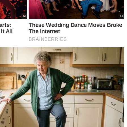
panha: