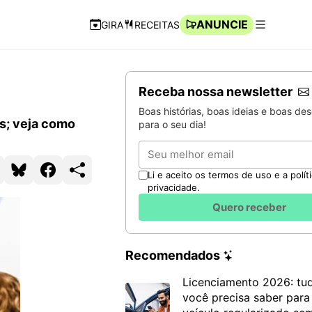
ANUNCIE
GIRA
RECEITAS
Navegação Rápida
Abrir men
Receba nossa newsletter
Boas histórias, boas ideias e boas de
s; veja como
para o seu dia!
Email
Li e aceito os termos de uso e a polít
privacidade.
Quero receber
Recomendados
Licenciamento 2026: tu
você precisa saber para