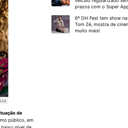
veículo regularizado se
prazos com o Super Ap
6º DH Fest tem show na 
Tom Zé, mostra de cinem
muito mais!
 Luz
ituação de
omo público, em
 baixo nível de