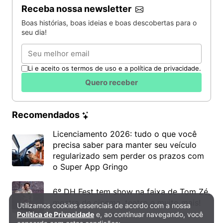
Receba nossa newsletter
Boas histórias, boas ideias e boas descobertas para o
seu dia!
Email
Li e aceito os termos de uso e a política de privacidade.
Quero receber
Recomendados
Licenciamento 2026: tudo o que você
precisa saber para manter seu veículo
regularizado sem perder os prazos com
o Super App Gringo
6º DH Fest tem show na faixa de Tom Zé,
mostra de cinema, teatro e muito mais!
Utilizamos cookies essenciais de acordo com a nossa
Política de Privacidade e Cookies
Política de Privacidade
e, ao continuar navegando, você