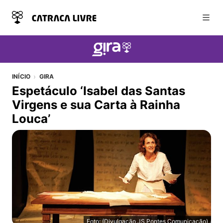
Abri
INÍCIO
GIRA
Espetáculo ‘Isabel das Santas
Virgens e sua Carta à Rainha
Louca’
Foto: (Divulgação JS Pontes Comunicação)