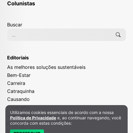
Colunistas
Buscar
Editoriais
As melhores soluções sustentáveis
Bem-Estar
Carreira
Catraquinha
Causando
Cidadania
Utilizamos cookies essenciais de acordo com a nossa
Política de Privacidade e Cookies
Criatividade
Política de Privacidade
e, ao continuar navegando, você
Economize
concorda com estas condições:
Educação