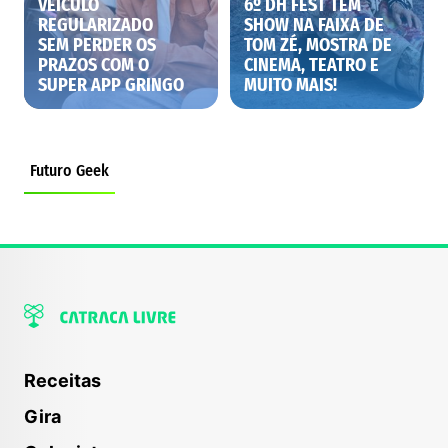
VEÍCULO
6º DH FEST TEM
REGULARIZADO
SHOW NA FAIXA DE
SEM PERDER OS
TOM ZÉ, MOSTRA DE
PRAZOS COM O
CINEMA, TEATRO E
SUPER APP GRINGO
MUITO MAIS!
FUTURO GAMER HUB MÓVEL NA
QUEBRADA PROMOVE MOSTRA DE
Futuro Geek
JOGOS
Receitas
Gira