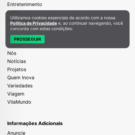
Entretenimento
Estilo
Utilizamos cookies essenciais de acordo com a nossa
Política de Privacidade e Cookies
Futuro Geek
Política de Privacidade
e, ao continuar navegando, você
Gastronomia
concorda com estas condições:
Grana
PROSSEGUIR
Jogos
Nós
Notícias
Projetos
Quem Inova
Variedades
Viagem
VilaMundo
Informações Adicionais
Anuncie