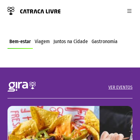
SAÚDE DO CORAÇÃO: ENTENDA
Abri
COMO A ALIMENTAÇÃO PODE
AUMENTAR OS RISCOS
Bem-estar
Viagem
Juntos na Cidade
Gastronomia
CARDIOVASCULARES
VER EVENTOS