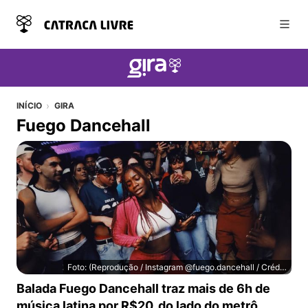
Abri
INÍCIO
GIRA
Fuego Dancehall
Foto: (Reprodução / Instagram @fuego.dancehall / Crédito: Fotos dele: @nhthan)
Fuego Dancehall
Balada Fuego Dancehall traz mais de 6h de
música latina por R$20, do lado do metrô