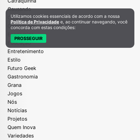
Catraquinha
Causando
Utilizamos cookies essenciais de acordo com a nossa
Cidadania
Política de Privacidade e Cookies
Política de Privacidade
e, ao continuar navegando, você
Criatividade
concorda com estas condições:
Economize
PROSSEGUIR
Educação
Entretenimento
Estilo
Futuro Geek
Gastronomia
Grana
Jogos
Nós
Notícias
Projetos
Quem Inova
Variedades