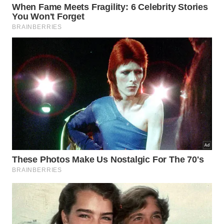
A vitamina C contribui para a proteção
antioxidante da alimentação.
O potássio participa do equilíbrio de líquidos no
organismo.
O cálcio, o fósforo e o magnésio têm relação
com ossos e metabolismo.
A doçura natural ajuda a reduzir a necessidade
de açúcar em receitas.
Mesmo sendo nutritiva, a fruta-do-conde deve ser
consumida com equilíbrio. A polpa é doce e
concentrada, então porções moderadas fazem mais
sentido, principalmente para quem precisa controlar
a ingestão de açúcares naturais.
Como consumir fruta-do-conde no
dia a dia?