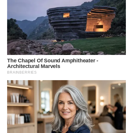
A fruta-do-conde é o fruto da Annona squamosa, espécie
da família das anonáceas, a mesma de frutas como
graviola, atemoia e araticum
Imagem gerada por inteligência artificial
Quais benefícios nutricionais ela
oferece?
A fruta-do-conde é rica em carboidratos naturais,
fibras e micronutrientes. Publicações sobre a
espécie destacam minerais e compostos presentes
na polpa, além do
valor das frutas na oferta de
energia
, vitaminas e minerais. Ela pode ser uma boa
opção para lanches, sobremesas naturais e