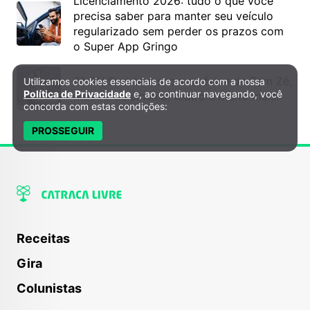
Licenciamento 2026: tudo o que você
precisa saber para manter seu veículo
regularizado sem perder os prazos com
o Super App Gringo
6º DH Fest tem show na faixa de Tom Zé,
Utilizamos cookies essenciais de acordo com a nossa
Política de Privacidade e Cookies
Política de Privacidade
e, ao continuar navegando, você
mostra de cinema, teatro e muito mais!
concorda com estas condições:
PROSSEGUIR
Receitas
Gira
Colunistas