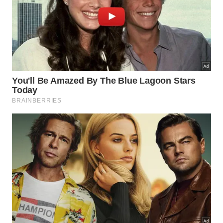
A forma mais tradicional é abrir a fruta madura e
comer a polpa com colher, descartando as
sementes. Ela também pode entrar em vitaminas,
cremes, sorvetes, mousses, recheios frios e
sobremesas com iogurte natural. Para uma versão
simples, basta bater a polpa sem sementes com
leite, bebida vegetal ou água gelada, sem exagerar
no adoçante.
A fruta-do-conde merece voltar ao prato porque
une sabor marcante, memória de quintal e valor
nutricional. Sua casca verde de aparência esmeralda
protege uma polpa doce, cremosa e aromática, bem
diferente das frutas padronizadas que circulam o
ano inteiro nos mercados. Quando chega madura à
mesa, ela lembra que algumas frutas brasileiras não
foram esquecidas por falta de qualidade, mas por
falta de espaço na rotina urbana.