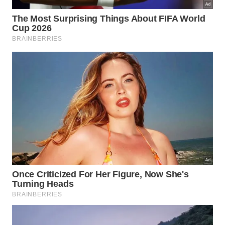
Alguns fatores explicam esse esquecimento nas
grandes cidades:
A fruta madura amassa com facilidade durante o
transporte.
A casca marcada pode parecer estranha para
quem não conhece.
As sementes exigem consumo mais lento,
diferente de frutas práticas.
A oferta costuma ser sazonal e menos constante
nas redes grandes.
Frutas mais resistentes ocupam melhor as
gôndolas dos mercados.