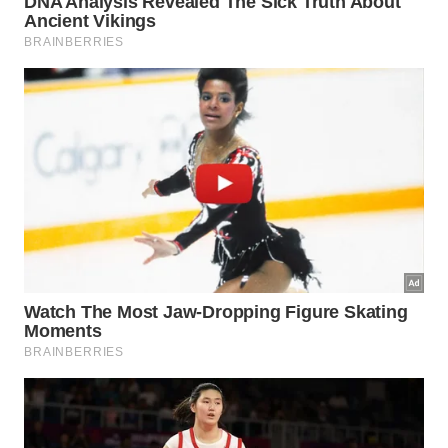
A viabilidade econômica de uma nova tecnologia é
sempre uma preocupação central para gestores que
buscam otimizar o orçamento de seus
empreendimentos imobiliários com inteligência.
Com a abundância de matéria-prima disponível em
vastas regiões desérticas, o custo de aquisição dos
componentes tende a sofrer uma redução gradual e
muito competitiva. A economia gerada pode ser
reinvestida em outras áreas cruciais para a
finalização perfeita da obra.