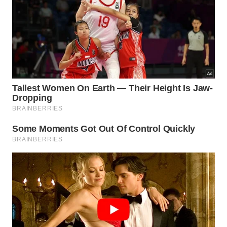
Diversos fatores influenciam diretamente na
economia de escala gerada pela adoção de
processos construtivos que priorizam a
simplicidade e a eficiência técnica absoluta no
canteiro. Observe a seguir alguns elementos
determinantes para a saúde financeira de obras que
utilizam essa metodologia inovadora e prática em
seus cronogramas de execução técnica e
operacional: