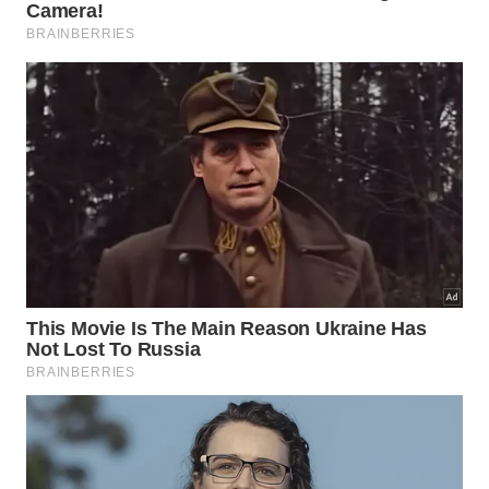
impacto ambiental e otimiza os custos estruturais.
Imagem gerada por inteligência artificial
Para compreender a extensão dos benefícios
gerados por essa transição produtiva, listamos
abaixo os principais pontos que fazem desta
tecnologia uma escolha superior e estratégica. A
análise detalhada desses fatores revela como a
inovação pode transformar canteiros de obras em
locais mais limpos e eficientes, conforme detalhado
na lista de benefícios a seguir: