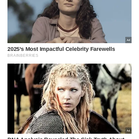
Eliminação da necessidade de extração
predatória de areia de leitos de rios preservados
e protegidos por leis ambientais.
Redução drástica nas emissões de gases de
efeito estufa durante todo o ciclo de vida do
material produzido e aplicado.
Possibilidade de reciclagem completa dos blocos
após o fim da vida útil da edificação construída
de forma modular.
Como essa inovação impacta os
custos de grandes projetos?