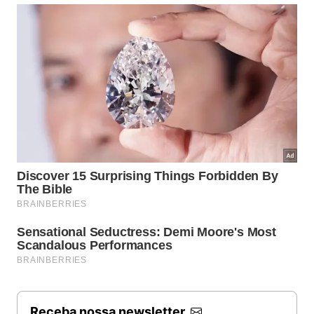
Qual será o futuro da construção
civil com esses materiais?
A transição para métodos de fabricação mais
inteligentes e
integrados à natureza
é um caminho
sem volta para as empresas que desejam liderar o
mercado global. O uso de areia tratada abre portas
para uma arquitetura mais flexível e criativa,
permitindo que regiões antes isoladas desenvolvam
suas próprias infraestruturas básicas. A inovação
tecnológica se torna o motor de um crescimento
ordenado, sustentável e visualmente harmonioso
para todos.
Receba nossa newsletter
Matérias-primas (a) pó de areia fina moída, (b) pó de