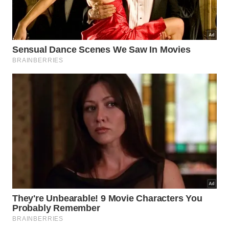
Diminuição dos gastos com transporte de
materiais pesados por conta da proximidade das
jazidas desérticas locais.
Menor tempo de cura e secagem dos elementos
pré-fabricados em comparação ao concreto
convencional comum.
Otimização da mão de obra necessária para a
montagem de estruturas modulares rápidas e
muito seguras.