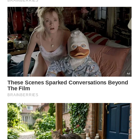
Por que o baixo impacto ambiental é
o foco dessa tecnologia?
A indústria da construção civil é historicamente
conhecida por sua alta pegada de carbono, mas
essa nova alternativa foca na mitigação de resíduos
poluentes de forma eficaz. Ao evitar a queima
excessiva de calcário em fornos industriais, o novo
método preserva a qualidade do ar e protege os
ecossistemas vizinhos às fábricas. É uma solução
que une o progresso urbano com a
responsabilidade ecológica indispensável para o
futuro da humanidade.