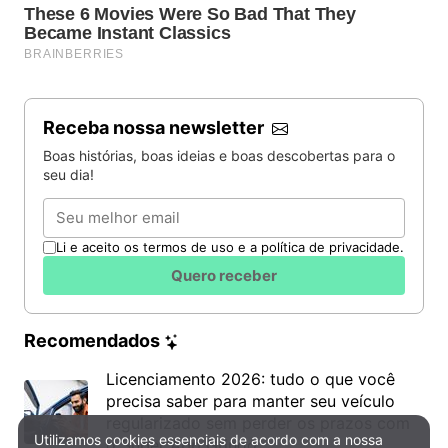
Receba nossa newsletter
Boas histórias, boas ideias e boas descobertas para o
seu dia!
Email
Li e aceito os termos de uso e a política de privacidade.
Quero receber
Recomendados
Licenciamento 2026: tudo o que você
precisa saber para manter seu veículo
regularizado sem perder os prazos com
Utilizamos cookies essenciais de acordo com a nossa
Política de Privacidade e Cookies
o Super App Gringo