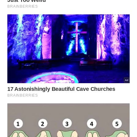
Ter uma vista panorâmica da cidade e do porto ou
tirar uma bela fotografia de Wellington é possível a
partir do alto do Monte Victoria. De lá ainda é
possível ver os barcos saindo e entrando nas docas
e os aviões aterrisando e pousando no aeroporto
internacional da cidade. É costume dos jovens
locais subir ao alto do monte nos fins de tarde para
assistir (e aplaudir) o pôr do sol.