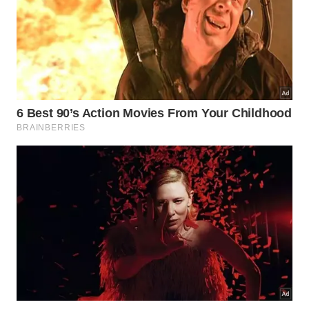
Nenhuma viagem a Wellington está completa sem uma
curta viagem no famoso bonde -
Tourism New Zealand
O bonde da capital neozelandesa é um ícone: ele sai
de Lambton Quay e sobe até Kelburn, onde se pode
visitar o Cable Car Museum — o museu do bonde,
no Space Place do Carter Observatory. Com
mostras interativas, um planetário e telescópios
históricos, é uma viagem virtual às estrelas. Para
voltar à Terra, basta tomar o bonde de volta à
cidade e visitar o Jardim Botânico.