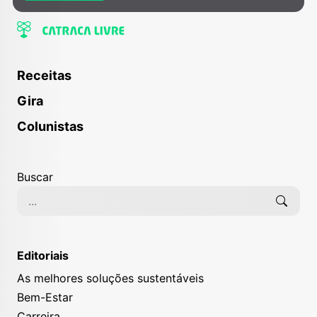
Receitas
Gira
Colunistas
Weta Cave, o museu dos efeitos
Buscar
especiais
Editoriais
As melhores soluções sustentáveis
Bem-Estar
Carreira