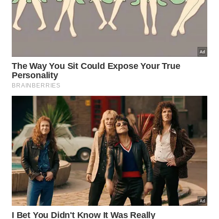
Os bares e restaurantes
Wellington tem mais bares e restaurantes per capita
do que Nova York, e com um campo rico ao Norte e
um oceano extenso ao Sul, todos os
estabelecimentos são espetacularmente bons. Há
ainda os locais que vendem cervejas artesanais e
um café lendário. Todos os anos, ainda há o festival
Beervana, que reúne alguns dos melhores mestres
cervejeiros neozelandeses na cidade para
competições e eventos de degustação das
produções caseiras feitas em todo o país.