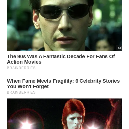
O Museu Te Papa Tongarewa é o mais visitado da Oceania
-
Tourism New Zealand
O museu nacional da Nova Zelândia, Te Papa, é
fascinante para mentes curiosas de qualquer idade.
As exibições são inovadoras e interativas, contando
histórias sobre o caráter único da biologia,