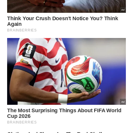
Escultura gigante do personagem Gollum, do filme “Senhor
dos Anéis” é atração no aeroporto de Wellington -
naruedom/iStock
“O Brasil é um mercado que mostra vigor e, agora
com voos diretos saindo três vezes por semana de
Buenos Aires, e com planos de estendê-los, a região
está realmente se abrindo para nós”, completou
Spreitzer. O país é a casa de mais de 5 mil
brasileiros.