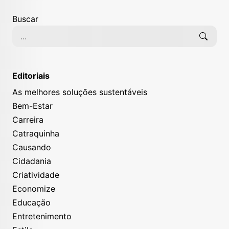
Buscar
Editoriais
As melhores soluções sustentáveis
Bem-Estar
Carreira
Catraquinha
Já a de Acuípe encanta com suas piscinas naturais
Causando
formadas durante a maré baixa, propícias para
Cidadania
relaxar e apreciar a beleza do local.
Criatividade
Economize
Onde se hospedar
Educação
Entretenimento
Além dos pontos históricos, locais como o
Cana