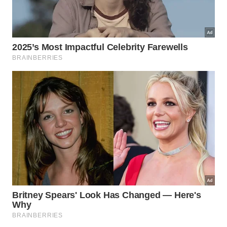
Bar Vesúvio
Fundado por imigrantes italianos em 1919, o
Bar
Vesúvio
é um dos estabelecimentos mais antigos da
cidade. Imortalizado na obra de Jorge Amado,
“Gabriela, Cravo e Canela”, o bar é conhecido por
sua estética do século 20 e por ser o local onde o