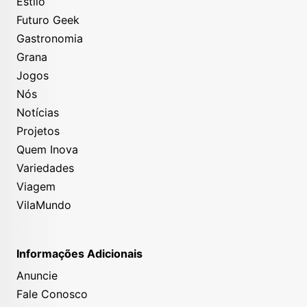
Estilo
Brava Resort
investiram pesado, para conciliar a
rica natureza e história da cidade com uma
Futuro Geek
experiência moderna que atraísse turistas de todos
Gastronomia
os gostos.
Grana
Jogos
Nós
Notícias
Projetos
Quem Inova
Variedades
Viagem
VilaMundo
Informações Adicionais
O Cana Brava Resort é opções de hospedagem all
Anuncie
inclusive em Ilhéus -
Divulgação
Fale Conosco