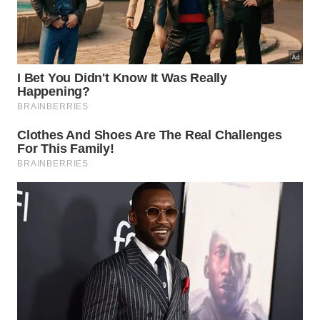
Bar Vesúvio, imortalizado por Jorge Amado -
Divulgação
Tombado como patrimônio histórico, o Vesúvio se
mantém um ponto de referência cultural em Ilhéus.
A estátua de Jorge Amado em frente ao
estabelecimento, com a frase “Baiano é um estado
de espírito”, destaca a importância do bar na
história da cidade.
Fazenda Capela Velha
Localizada na famosa “
Estrada do Chocolate
“, entre
as cidades de Ilhéus e Uruçuca, a
Fazenda Capela