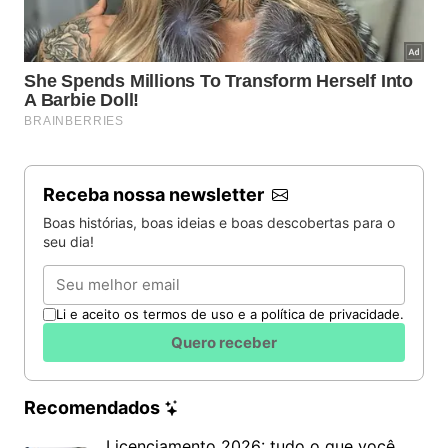
almoço típico rodeado pela história e exuberante
natureza da região, que nos últimos anos vem
reinventando sua tradição cacaueira, combinando a
recuperação da produção com o turismo.
Receba nossa newsletter
Boas histórias, boas ideias e boas descobertas para o
seu dia!
Email
Li e aceito os termos de uso e a política de privacidade.
Quero receber
Recomendados
Praias do sul de Ilhéus
Licenciamento 2026: tudo o que você