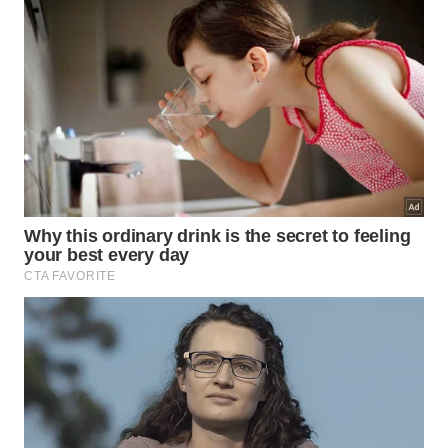
Interior da Catedral de São Sebastião -
Márcio Filho/MTur
Considerada uma das mais belas igrejas do estado,
teve sua construção iniciada em 1931 – mas só foi
inaugurada em 1967. Seu exterior majestoso
contrasta com o interior, discreto e singelo. A
Catedral de São Sebastião
possui 48 metros de
altura e é o coração do Centro Histórico de Ilhéus.