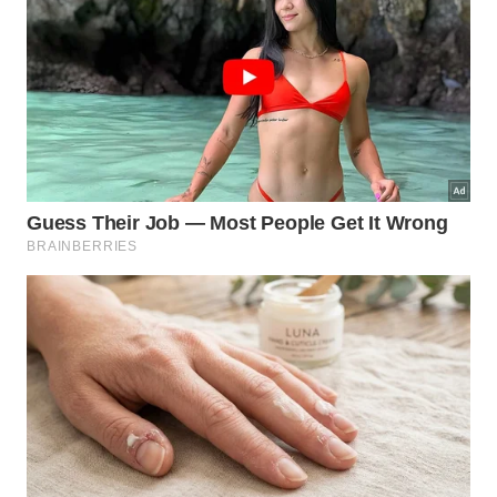
jagunços, marinheiros, boêmios e intelectuais.
Bataclan foi completamente reformado em Ilhéus e virou
um bar e restaurante charmoso -
Andrea Miramontes/Lado
B Viagem
Fechado nos anos 1950, o edifício foi revitalizado