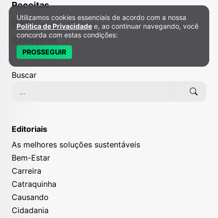
Receitas
Utilizamos cookies essenciais de acordo com a nossa
Política de Privacidade e Cookies
Gira
Política de Privacidade
e, ao continuar navegando, você
concorda com estas condições:
Colunistas
PROSSEGUIR
Buscar
Editoriais
As melhores soluções sustentáveis
Bem-Estar
Carreira
Catraquinha
Causando
Cidadania