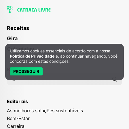
Receitas
Gira
Colunistas
Utilizamos cookies essenciais de acordo com a nossa
Política de Privacidade e Cookies
Política de Privacidade
e, ao continuar navegando, você
concorda com estas condições:
Buscar
PROSSEGUIR
Editoriais
As melhores soluções sustentáveis
Bem-Estar
Carreira