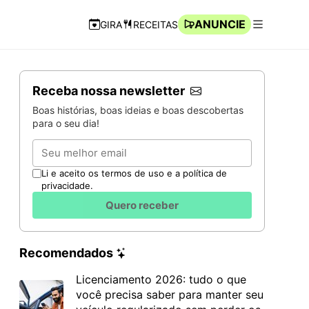
ANUNCIE
GIRA
RECEITAS
Navegação Rápida
Abrir men
Receba nossa newsletter
Boas histórias, boas ideias e boas descobertas
para o seu dia!
Email
Li e aceito os termos de uso e a política de
privacidade.
Quero receber
Recomendados
Licenciamento 2026: tudo o que
você precisa saber para manter seu