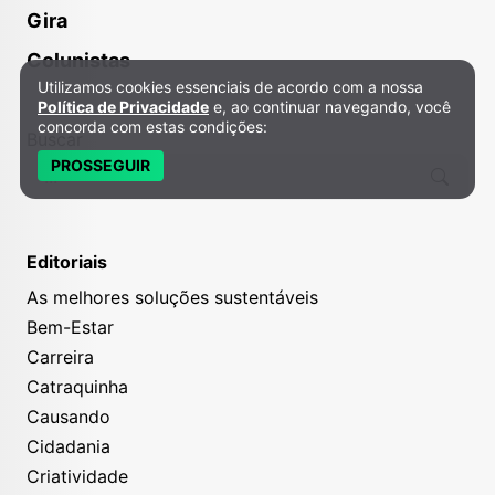
Gira
Colunistas
Utilizamos cookies essenciais de acordo com a nossa
Política de Privacidade e Cookies
Política de Privacidade
e, ao continuar navegando, você
concorda com estas condições:
Buscar
PROSSEGUIR
Editoriais
As melhores soluções sustentáveis
Bem-Estar
Carreira
Catraquinha
Causando
Cidadania
Criatividade