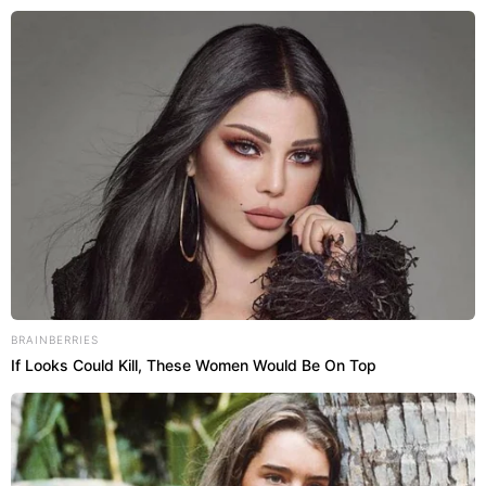
Abri
INÍCIO
CIDADANIA
Desastre na Bahia: Barragem se
rompe e moradores deixam suas
casas
Vídeo do artigo
BRAINBERRIES
If Looks Could Kill, These Women Would Be On Top