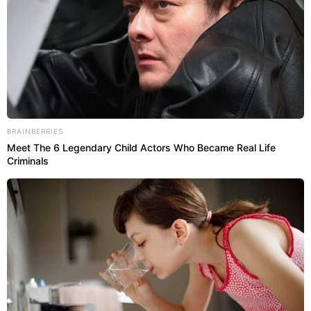
Leia mais:
BRAINBERRIES
Para evitar rompimento, noção de risco deve mudar,
Meet The 6 Legendary Child Actors Who Became Real Life
diz engenheiro
Criminals
Temas
#GIRO CATRACA