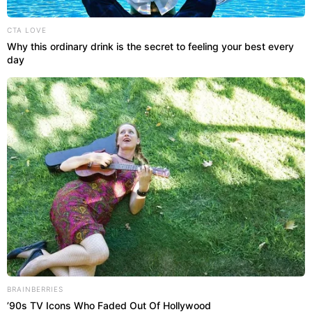
CTA LOVE
Why this ordinary drink is the secret to feeling your best every
day
BRAINBERRIES
’90s TV Icons Who Faded Out Of Hollywood