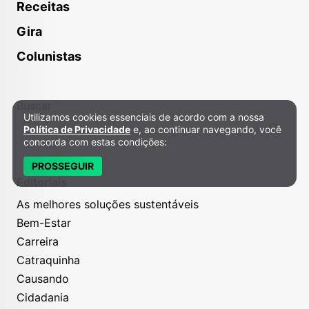
Receitas
Gira
Colunistas
Buscar
Utilizamos cookies essenciais de acordo com a nossa
Política de Privacidade e Cookies
Política de Privacidade
e, ao continuar navegando, você
concorda com estas condições:
PROSSEGUIR
Editoriais
As melhores soluções sustentáveis
Bem-Estar
Carreira
Catraquinha
Causando
Cidadania