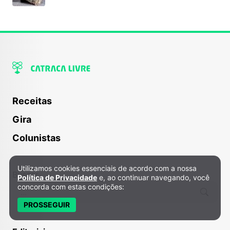
Receitas
Gira
Colunistas
Utilizamos cookies essenciais de acordo com a nossa
Política de Privacidade e Cookies
Buscar
Política de Privacidade
e, ao continuar navegando, você
concorda com estas condições:
PROSSEGUIR