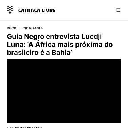
Abri
INÍCIO
CIDADANIA
Guia Negro entrevista Luedji
Luna: ‘A África mais próxima do
brasileiro é a Bahia’
Vídeo do artigo