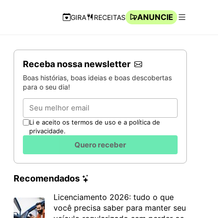
ANUNCIE
GIRA
RECEITAS
Navegação Rápida
Abrir men
Receba nossa newsletter
Boas histórias, boas ideias e boas descobertas
para o seu dia!
Email
Li e aceito os termos de uso e a política de
privacidade.
Quero receber
Recomendados
Licenciamento 2026: tudo o que
você precisa saber para manter seu